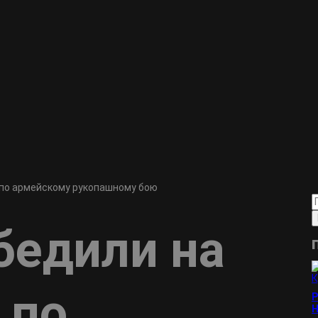
 по армейскому рукопашному бою
бедили на
 по
Р
Н