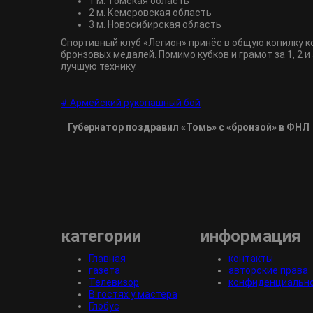
1 м. Томская область
2 м. Кемеровская область
3 м. Новосибирская область
Спортивный клуб «Легион» принёс в общую копилку к
бронзовых медалей. Помимо кубков и грамот за 1, 2
лучшую технику.
# Армейский рукопашный бой
Губернатор поздравил «Томь» с «бронзой» в ФНЛ
категории
информация
Главная
контакты
газета
авторские права
Телевизор
конфиденциальн
В гостях у мастера
Глобус