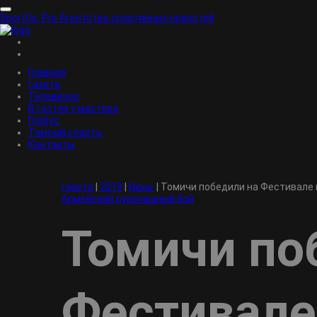
SportUs.
Pro
Агентство спортивных новостей
Главная
газета
Телевизор
В гостях у мастера
Глобус
Томскiй спортъ
Контакты
газета
|
2019
|
Июнь
|
Томичи победили на Фестивале
Армейский рукопашный бой
Томичи по
Фестивале