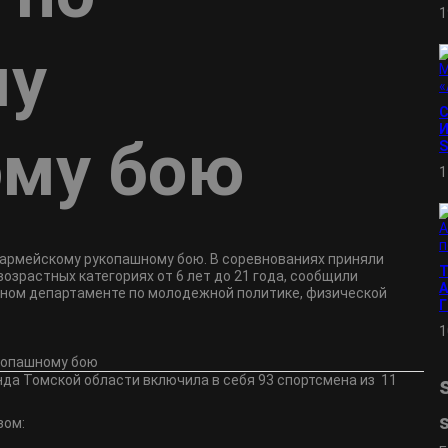
1
му
И
ому бою
S
1
о армейскому рукопашному бою. В соревнованиях приняли
возрастных категориях от 6 лет до 21 года, сообщили
А
стном департаменте по молодежной политике, физической
1
нда Томской области включила в себя 93 спортсмена из 11
зом: