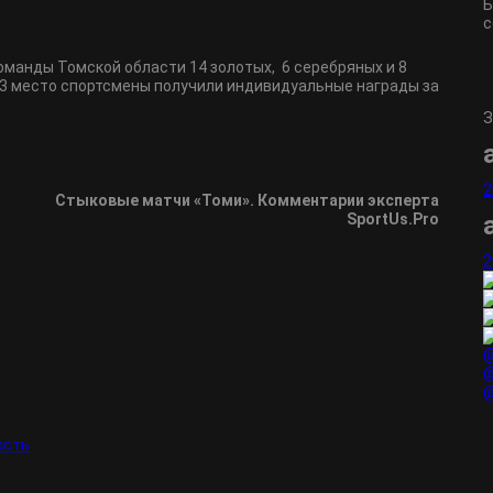
Б
с
оманды Томской области 14 золотых, 6 серебряных и 8
 и 3 место спортсмены получили индивидуальные награды за
З
2
Стыковые матчи «Томи». Комментарии эксперта
SportUs.Pro
2
@
@
@
ость