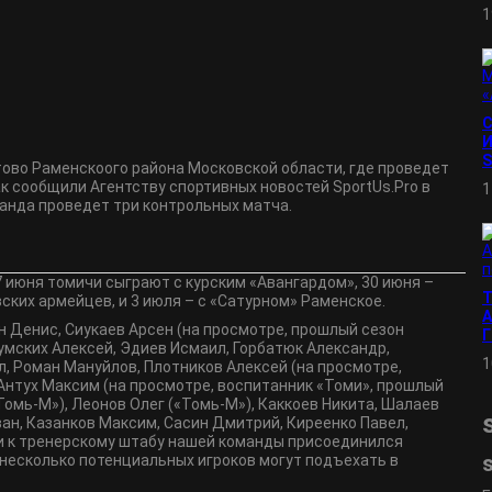
1
И
S
атово Раменскоого района Московской области, где проведет
ак сообщили Агентству спортивных новостей SportUs.Pro в
1
манда проведет три контрольных матча.
 июня томичи сыграют с курским «Авангардом», 30 июня –
ских армейцев, и 3 июля – с «Сатурном» Раменское.
А
 Денис, Сиукаев Арсен (на просмотре, прошлый сезон
умских Алексей, Эдиев Исмаил, Горбатюк Александр,
1
, Роман Мануйлов, Плотников Алексей (на просмотре,
 Антух Максим (на просмотре, воспитанник «Томи», прошлый
Томь-М»), Леонов Олег («Томь-М»), Каккоев Никита, Шалаев
ван, Казанков Максим, Сасин Дмитрий, Киреенко Павел,
и к тренерскому штабу нашей команды присоединился
 несколько потенциальных игроков могут подъехать в