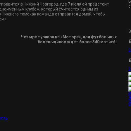
Б
тправится в Нижний Новгород, где 7 июля ей предстоит
с
дноименным клубом, который считается одним из
 Нижнего томская команда отправится домой, чтобы
ом».
З
Четыре турнира на «Моторе», или футбольных
болельщиков ждет более 340 матчей!
2
2
@
@
@
ость