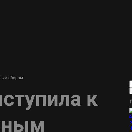
вным сборам
иступила к
вным
Р
Н