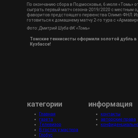
По окончанию сбора в Подмосковье, 6 июля «Томь» о
сыграть первый матч сезона-2019/2020 с местным о
фаворитов предстоящего первенства Олимп-ФНЛ. Из
готовиться к домашнему матчу 2-го тура с «Армавир
Фото: Дмитрий Шуба ФК «Томь»
Томские теннисисты оформили золотой дубль в
Кузбассе!
категории
информация
Главная
контакты
газета
авторские права
Телевизор
конфиденциальн
В гостях у мастера
Глобус