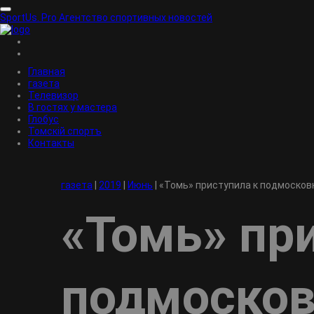
SportUs.
Pro
Агентство спортивных новостей
Главная
газета
Телевизор
В гостях у мастера
Глобус
Томскiй спортъ
Контакты
газета
|
2019
|
Июнь
|
«Томь» приступила к подмоско
«Томь» пр
подмоско