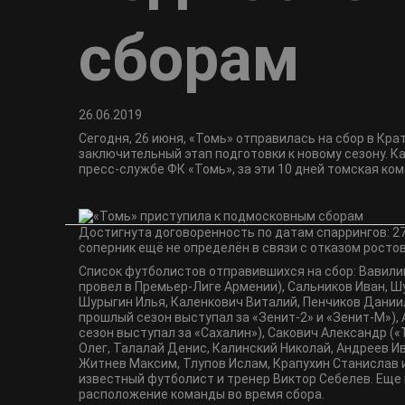
сборам
26.06.2019
Сегодня, 26 июня, «Томь» отправилась на сбор в Кр
заключительный этап подготовки к новому сезону. К
пресс-службе ФК «Томь», за эти 10 дней томская ко
Достигнута договоренность по датам спаррингов: 27
соперник ещё не определён в связи с отказом ростов
Список футболистов отправившихся на сбор: Вавилин
провел в Премьер-Лиге Армении), Сальников Иван, Ш
Шурыгин Илья, Каленкович Виталий, Пенчиков Даниил
прошлый сезон выступал за «Зенит-2» и «Зенит-М»),
сезон выступал за «Сахалин»), Сакович Александр («
Олег, Талалай Денис, Калинский Николай, Андреев И
Житнев Максим, Тлупов Ислам, Крапухин Станислав 
известный футболист и тренер Виктор Себелев. Еще
расположение команды во время сбора.