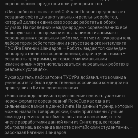
соревновались представители университетов.
«Лига роботов-спасателей CoSpace Rescue предполагает
создание софта для виртуальных и реальных роботов,
который должен одинаково хорошо работать в обоих
случаях. На последних международных соревнованиях всё
большую часть по времени и по значимости занимают
соревнования с реальным роботом, – отметил руководитель
лаборатории робототехники и искусственного интеллекта
ТУСУРа Евгений Шандаров. – Роботы выдаются командам
непосредственно на соревнованиях, задача участников –
создавать программы, которые с минимальными
изменениями могут использоваться на реальных роботах в
реальных условиях».
Руководитель лаборатории ТУСУРа добавил, что команда
университета была единственной российской командой на
прошедших в Китае соревнованиях.
«Наша команда получила приглашение принять участие в
новом формате соревнований RoboCup как одна из
сильнейших в мире в данной лиге. На данный турнир, который
можно назвать товарищеским, были приглашены лучшие
команды региона для обмена опытом и навыками, в том
числе разработчики данной лиги из Сингапура, которых
обыграла наша команда вместе с китайскими студентами», –
рассказал Евгений Шандаров.