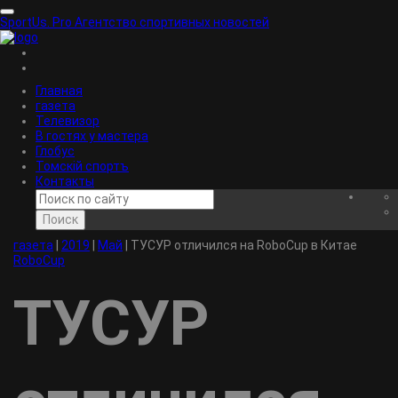
SportUs.
Pro
Агентство спортивных новостей
Главная
газета
Телевизор
В гостях у мастера
Глобус
Томскiй спортъ
Контакты
Поиск
газета
|
2019
|
Май
|
ТУСУР отличился на RoboCup в Китае
RoboCup
ТУСУР