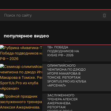
Пои
популярное видео
РУБРИКА «АКВАТИКА-
TВ». ПОБЕДА
ПОДВОДНИКОВ НА
КУБКЕ РФ – 2026
СЕМИНАР
19 февраля 2026
ОЛИМПИЙСКОГО
ЧЕМПИОНА ПО ДЗЮДО
ИГОРЯ МАКАРОВА В
ТОМСКЕ. РЕПОРТАЖ
SPORTUS.PRO ИЗ КЛУБА
«АРСЕНАЛ»
ТРОЙНОЙ ПРАЗДНИК
14 апреля 2025
ЗАСЛУЖЕННОГО
ТРЕНЕРА АЛЕКСЕЯ
АЖЕРМАЧЕВА.
РЕПОРТАЖ