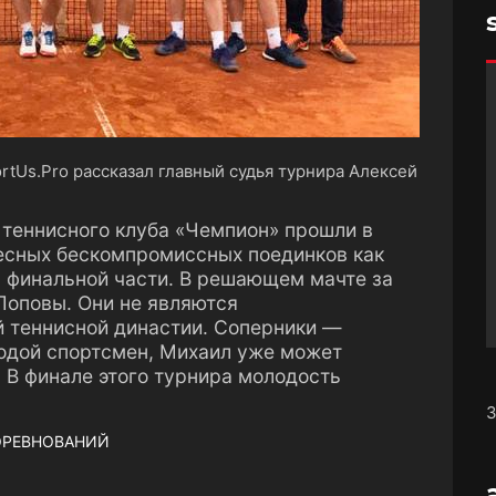
rtUs.Pro рассказал главный судья турнира Алексей
 теннисного клуба «Чемпион» прошли в
ресных бескомпромиссных поединков как
 в финальной части. В решающем мачте за
Поповы. Они не являются
й теннисной династии. Соперники —
одой спортсмен, Михаил уже может
 В финале этого турнира молодость
З
ОРЕВНОВАНИЙ