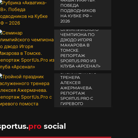
«АКВАТИКА-TВ».
ПОБЕДА
ПОДВОДНИКОВ
НА КУБКЕ РФ –
2026
СЕМИНАР
ОЛИМПИЙСКОГО
19 февраля 2026
ЧЕМПИОНА ПО
ДЗЮДО ИГОРЯ
МАКАРОВА В
ТОМСКЕ.
РЕПОРТАЖ
SPORTUS.PRO ИЗ
ТРОЙНОЙ
КЛУБА «АРСЕНАЛ»
ПРАЗДНИК
ЗАСЛУЖЕННОГО
14 апреля 2025
ТРЕНЕРА
АЛЕКСЕЯ
АЖЕРМАЧЕВА.
РЕПОРТАЖ
SPORTUS.PRO С
ГИРЕВОГО
ПОМОСТА
10 октября 2025
sportus.
pro
social