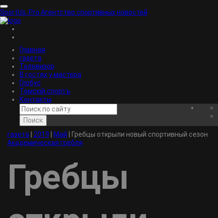
SportUs.
Pro
Агентство спортивных новостей
Главная
газета
Телевизор
В гостях у мастера
Глобус
Томскiй спортъ
Контакты
Поиск
газета
|
2019
|
Май
|
Гребцы открыли новый спортивный сезон
Академическая гребля
Гребцы