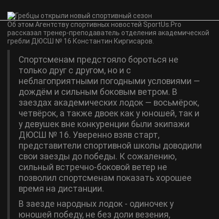
Об этом Агентству спортивных новостей SportUs.Рro
рассказал тренер-преподаватель отделения академической
гребли ДЮСШ № 16 Константин Киргисаров.
Спортсменам предстояло бороться не
только друг с другом, но и с
неблагоприятными погодными условиями —
дождём и сильным боковым ветром. В
заездах академических лодок — восьмёрок,
четвёрок, а также двоек как у юношей, так и
у девушек вне конкуренции были экипажи
ДЮСШ № 16. Уверенно взяв старт,
представители спортивной школы доводили
свои заезды до победы. К сожалению,
сильный встречно-боковой ветер не
позволил спортсменам показать хорошее
время на дистанции.
В заезде народных лодок - одиночек у
юношей победу, не без доли везения,