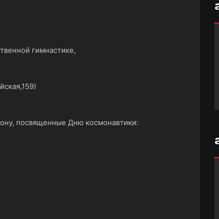
ственной гимнастике,
ская,159)
тону, посвященные Дню космонавтики:
)