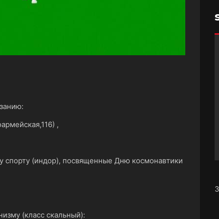
занию:
армейская,116) ,
му спорту (индор), посвященные Дню космонавтики
З
низму (класс скальный):