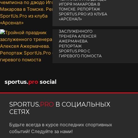
ИГОРЯ МАКАРОВА В
ТОМСКЕ. РЕПОРТАЖ
SPORTUS.PRO ИЗ КЛУБА
«АРСЕНАЛ»
ТРОЙНОЙ ПРАЗДНИК
14 апреля 2025
ЗАСЛУЖЕННОГО
ТРЕНЕРА АЛЕКСЕЯ
АЖЕРМАЧЕВА.
РЕПОРТАЖ
SPORTUS.PRO С
ГИРЕВОГО ПОМОСТА
10 октября 2025
sportus.
pro
social
SPORTUS.
PRO
В СОЦИАЛЬНЫХ
СЕТЯХ
Будьте всегда в курсе последних спортивных
событий! Следуйте за нами!