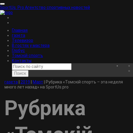
SportUs.
Pro
Агентство спортивных новостей
Главная
газета
Телевизор
В гостях у мастера
Глобус
Томскiй спортъ
Контакты
Поиск
газета
|
2019
|
Март
|
Рубрика «Томскiй спортъ – эта неделя
много лет назад» на SportUs.pro
Рубрика