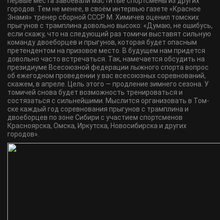
первые места завоевали маститые спортсмены из других
городов. Тем не менее, в своём интервью газете «Красное
Знамя» тренер сборной СССР М. Химичев оценил томских
прыгунов с трамплина довольно высоко: «Думаю, не ошибусь,
если скажу, что на следующий раз томичи выставят сильную
команду двоеборцев и прыгунов, которая будет опасным
претендентом на призовое место. В будущем нам придется
доволь­но часто встречаться. Так, наме­чается обсудить на
президиуме Всесоюзной федерации лыжного спорта вопрос
об ежегодном прове­дении у вас всесоюзных соревно­ваний,
скажем, в апреле. Цель это­го — продление зимнего сезона. У
томичей снова будет возможность тренироваться и
состязаться с сильнейшими. Мыслится организовать в Том­
ске каждый год соревнования прыгунов с трамплина и
двоебор­цев по зоне Сибири с участием спортсменов
Красноярска, Омска, Иркутска, Новосибирска и других
городов».