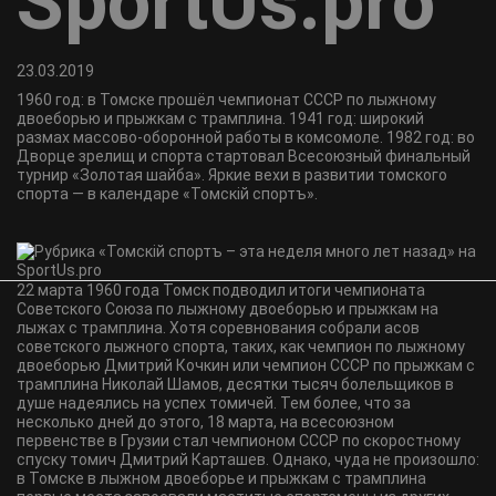
SportUs.pro
23.03.2019
1960 год: в Томске прошёл чемпионат СССР по лыжному
двоеборью и прыжкам с трамплина. 1941 год: широкий
размах массово-оборонной работы в комсомоле. 1982 год: во
Дворце зрелищ и спорта стартовал Всесоюзный финальный
турнир «Золотая шайба». Яркие вехи в развитии томского
спорта — в календаре «Томскiй спортъ».
22 марта 1960 года Томск подводил итоги чемпионата
Советского Союза по лыжному двоеборью и прыжкам на
лыжах с трамплина. Хотя соревнования собрали асов
советского лыжного спорта, таких, как чемпион по лыжному
двоеборью Дмитрий Кочкин или чемпион СССР по прыжкам с
трамплина Николай Шамов, десятки тысяч болельщиков в
душе надеялись на успех томичей. Тем более, что за
несколько дней до этого, 18 марта, на всесоюзном
первенстве в Грузии стал чемпионом СССР по скоростному
спуску томич Дмитрий Карташев. Однако, чуда не произошло:
в Томске в лыжном двоеборье и прыжкам с трамплина