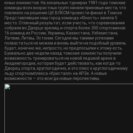
юных хоккеистов. На зональных турнирах 1981 года томские
команды всех возрастных групп заняли призовые места, что
повлияло на решение ЦК ВЛКСМ провести финал в Томске.
Представлявшая наш город команда «Юность» заняла 5
место. Отличный результат, если учесть, что соревнования
собрали во Дворце зрелищ и спорта более 300 спортсменов:
16 команд из России, Украины, Казахстана, Узбекистана,
Латвии, Литвы, Эстонии. Сегодня мы такими успехами
похвастаться не можем и вновь выйти на подобный уровень
будет, конечно же, непросто, но предпосылки к этому есть.
Буквально две недели назад томские хоккеисты получили
возможность тренироваться на новой ледовой арене в
Академгородке, которая будет действовать, как когда-то
Дворец спорта, круглогодично, и это плюс к круглогодичному
льду спорткомплекса «Кристалл» на АРЗе. А новые
возможности — это всегда новые перспективы.