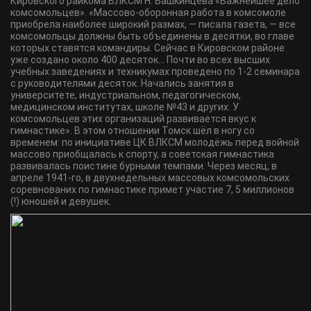
Кировского райкома ВЛКСМ Н. Башкинцева «Важнейшее дело
комсомольцев». «Массово-оборонная работа в комсомоле
приобрела наиболее широкий размах, — писала газета, — все
комсомольцы должны быть объединены в десятки, во главе
которых ставятся командиры. Сейчас в Кировском районе
уже создано около 400 десяток… Почти во всех высших
учебных заведениях и техникумах проведено по 1-2 семинара
с руководителями десяток. Начались занятия в
университете, индустриальном, педагогическом,
медицинском институтах, школе №43 и других. У
комсомольцев этих организаций развивается вкус к
гимнастике». В этом отношении Томск шёл в ногу со
временем: по инициативе ЦК ВЛКСМ молодёжь перед войной
массово приобщалась к спорту, а советская гимнастика
развивалась поистине бурными темпами. Через месяц, в
апреле 1941-го, в двухнедельных массовых комсомольских
соревнованих по гимнастике примет участие 7, 5 миллионов
(!) юношей и девушек.