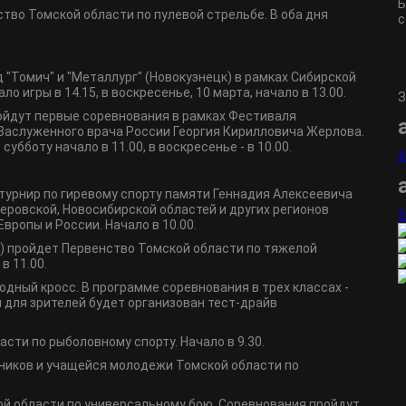
Б
во Томской области по пулевой стрельбе. В оба дня
с
 "Томич" и "Металлург" (Новокузнецк) в рамках Сибирской
ло игры в 14.15, в воскресенье, 10 марта, начало в 13.00.
З
пройдут первые соревнования в рамках Фестиваля
Заслуженного врача России Георгия Кирилловича Жерлова.
убботу начало в 11.00, в воскресенье - в 10.00.
2
турнир по гиревому спорту памяти Геннадия Алексеевича
еровской, Новосибирской областей и других регионов
2
вропы и России. Начало в 10.00.
27) пройдет Первенство Томской области по тяжелой
в 11.00.
одный кросс. В программе соревнования в трех классах -
й для зрителей будет организован тест-драйв
сти по рыболовному спорту. Начало в 9.30.
ников и учащейся молодежи Томской области по
ой области по универсальному бою. Соревнования пройдут