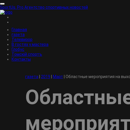
SportUs.
Pro
Агентство спортивных новостей
Главная
газета
Телевизор
В гостях у мастера
Глобус
Томскiй спортъ
Контакты
газета
|
2019
|
Март
|
Областные мероприятия на вых
Областны
мероприят