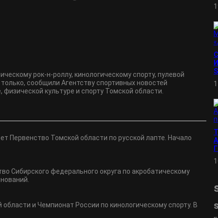
1
И
S
ическому рок-н-роллу, кинологическому спорту, пулевой
е только, сообщили Агентству спортивных новостей
1
, физической культуре и спорту Томской области.
дет Первенство Томской области по русской лапте. Начало
А
1
ство Сибирского федерального округа по акробатическому
внований.
 области и Чемпионат России по кинологическому спорту. В