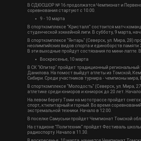
В СДЮСШОР № 16 продолжатся Чемпионат и Первенст
соревнования стартуют с 10.00.
9 - 10 марта
В спорткомплексе "Кристалл" состоится матч команд
студенческой хоккейной лиги. В субботу, 9 марта, нача
В спорткомплексе "Янтарь" (Северск, ул. Мира, 28) 
неолимпийских видов спорта и единоборств памяти 
В эти выходные пройдут состязания по мини-лапте. В с
Воскресенье, 10 марта
В СК "Юпитер" пройдет традиционный региональный 
Данилова. На помост выйдут атлеты из Томской, Кем
Сибири. Среди участников турнира - чемпионы мира, Е
В спорткомплексе "Молодость" (Северск, ул. Мира, 
атлетике среди юниоров и юниорок до 20 лет. Начало 
На левом берегу Томи на мототрассе пройдет снегох
спорт, ктилитарный и горный. Во время соревновани
экстремальной техники. Начало в 12.00.
В поселке Самуськи пройдет Чемпионат Томской обла
На стадионе "Политехник" пройдет Фестиваль школь
радиоспорту. Начало в 11.30.
В воскресенье, 10 марта, начнется Чемпионат Томск