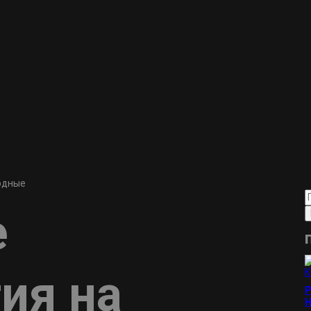
одные
е
ия на
Р
Н