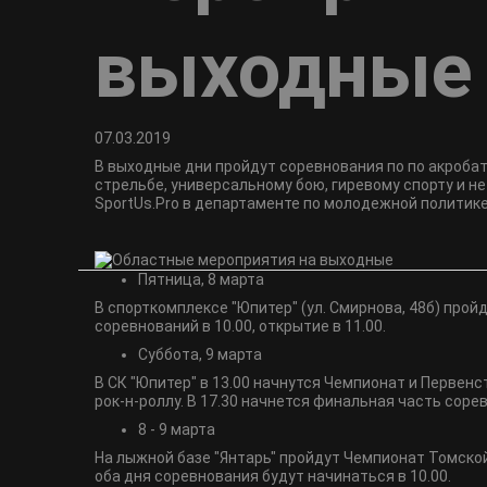
выходные
07.03.2019
В выходные дни пройдут соревнования по по акробат
стрельбе, универсальному бою, гиревому спорту и н
SportUs.Pro в департаменте по молодежной политике
Пятница, 8 марта
В спорткомплексе "Юпитер" (ул. Смирнова, 48б) прой
соревнований в 10.00, открытие в 11.00.
Суббота, 9 марта
В СК "Юпитер" в 13.00 начнутся Чемпионат и Первен
рок-н-роллу. В 17.30 начнется финальная часть соре
8 - 9 марта
На лыжной базе "Янтарь" пройдут Чемпионат Томской
оба дня соревнования будут начинаться в 10.00.