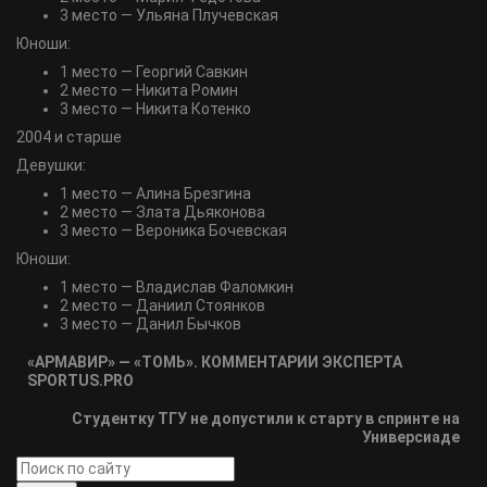
3 место — Ульяна Плучевская
Юноши:
1 место — Георгий Савкин
2 место — Никита Ромин
3 место — Никита Котенко
2004 и старше
Девушки:
1 место — Алина Брезгина
2 место — Злата Дьяконова
3 место — Вероника Бочевская
Юноши:
1 место — Владислав Фаломкин
2 место — Даниил Стоянков
3 место — Данил Бычков
«АРМАВИР» — «ТОМЬ». КОММЕНТАРИИ ЭКСПЕРТА
SPORTUS.PRO
Студентку ТГУ не допустили к старту в спринте на
Универсиаде