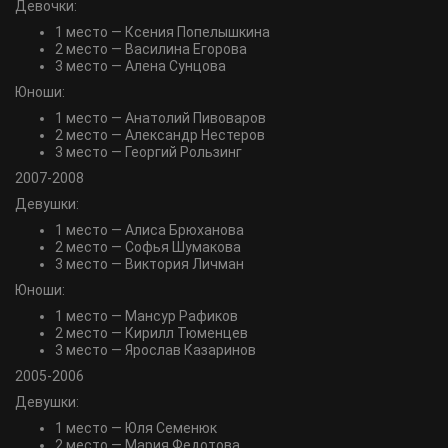
Девочки:
1 место — Ксения Попелышкина
2 место — Василина Егорова
3 место — Алена Сунцова
Юноши:
1 место — Анатолий Пивоваров
2 место — Александр Нестеров
3 место — Георгий Рользинг
2007-2008
Девушки:
1 место — Алиса Брюханова
2 место — Софья Шумакова
3 место — Виктория Личман
Юноши:
1 место — Мансур Рафиков
2 место — Кирилл Тюменцев
3 место — Ярослав Казаринов
2005-2006
Девушки:
1 место — Юля Семенюк
2 место — Мария Федотова