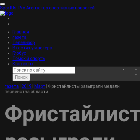
SportUs.
Pro
Агентство спортивных новостей
Главная
газета
Телевизор
В гостях у мастера
Глобус
Томскiй спортъ
Контакты
Поиск
газета
|
2019
|
Март
|
Фристайлисты разыграли медали
первенства области
Фристайлис