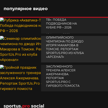
популярное видео
РУБРИКА «АКВАТИКА-
TВ». ПОБЕДА
ПОДВОДНИКОВ НА
КУБКЕ РФ – 2026
СЕМИНАР
19 февраля 2026
ОЛИМПИЙСКОГО
ЧЕМПИОНА ПО ДЗЮДО
ИГОРЯ МАКАРОВА В
ТОМСКЕ. РЕПОРТАЖ
SPORTUS.PRO ИЗ КЛУБА
«АРСЕНАЛ»
ТРОЙНОЙ ПРАЗДНИК
14 апреля 2025
ЗАСЛУЖЕННОГО
ТРЕНЕРА АЛЕКСЕЯ
АЖЕРМАЧЕВА.
РЕПОРТАЖ
SPORTUS.PRO С
ГИРЕВОГО ПОМОСТА
10 октября 2025
sportus.
pro
social