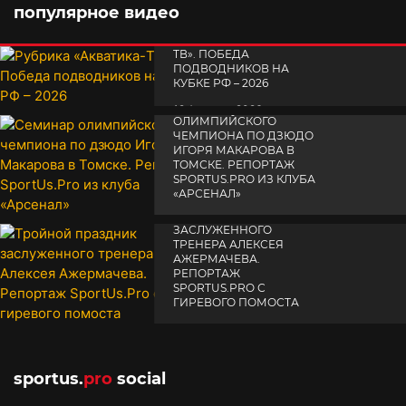
популярное видео
РУБРИКА «АКВАТИКА-
TВ». ПОБЕДА
ПОДВОДНИКОВ НА
КУБКЕ РФ – 2026
СЕМИНАР
19 февраля 2026
ОЛИМПИЙСКОГО
ЧЕМПИОНА ПО ДЗЮДО
ИГОРЯ МАКАРОВА В
ТОМСКЕ. РЕПОРТАЖ
SPORTUS.PRO ИЗ КЛУБА
«АРСЕНАЛ»
ТРОЙНОЙ ПРАЗДНИК
14 апреля 2025
ЗАСЛУЖЕННОГО
ТРЕНЕРА АЛЕКСЕЯ
АЖЕРМАЧЕВА.
РЕПОРТАЖ
SPORTUS.PRO С
ГИРЕВОГО ПОМОСТА
10 октября 2025
sportus.
pro
social