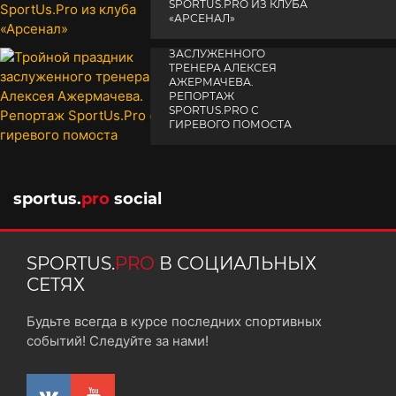
SPORTUS.PRO ИЗ КЛУБА
«АРСЕНАЛ»
ТРОЙНОЙ ПРАЗДНИК
14 апреля 2025
ЗАСЛУЖЕННОГО
ТРЕНЕРА АЛЕКСЕЯ
АЖЕРМАЧЕВА.
РЕПОРТАЖ
SPORTUS.PRO С
ГИРЕВОГО ПОМОСТА
10 октября 2025
sportus.
pro
social
SPORTUS.
PRO
В СОЦИАЛЬНЫХ
СЕТЯХ
Будьте всегда в курсе последних спортивных
событий! Следуйте за нами!