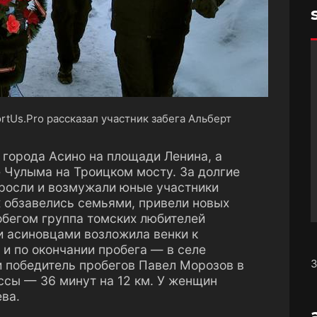
rtUs.Рro рассказал участник забега Альберт
 города Асино на площади Ленина, а
 Чулыма на Троицком мосту. За долгие
ыросли и возмужали юные участники
х обзавелись семьями, привели новых
обегом группа томских любителей
и асиновцами возложила венки к
 и по окончании пробега — в селе
З
 победитель пробегов Павел Морозов в
ссы — 36 минут на 12 км. У женщин
ва.