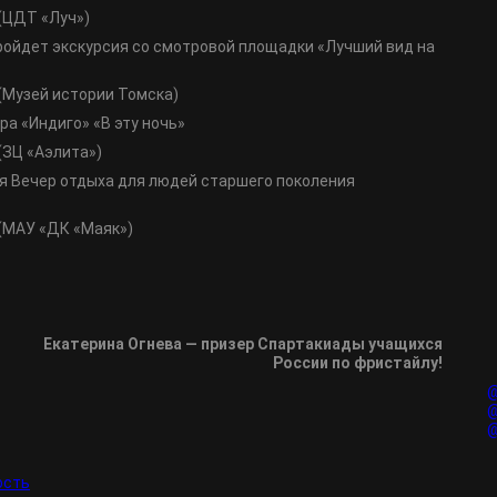
(ЦДТ «Луч»)
пройдет экскурсия со смотровой площадки «Лучший вид на
(Музей истории Томска)
тра «Индиго» «В эту ночь»
(ЗЦ «Аэлита»)
тся Вечер отдыха для людей старшего поколения
(МАУ «ДК «Маяк»)
Екатерина Огнева — призер Спартакиады учащихся
России по фристайлу!
@
@
@
ость