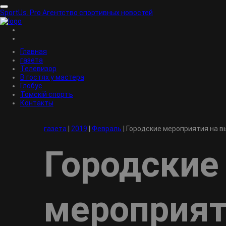
SportUs.
Pro
Агентство спортивных новостей
Главная
газета
Телевизор
В гостях у мастера
Глобус
Томскiй спортъ
Контакты
газета
|
2019
|
Февраль
|
Городские мероприятия на 
Городские
мероприят