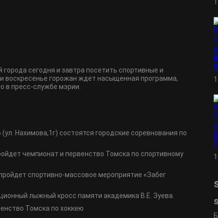
1
И
S
 города сегодня и завтра посетить спортивные и
 и воскресенье горожан ждет насыщенная программа,
1
o в пресс-службе мэрии.
6 (ул. Нахимова,1г) состоятся городские соревнования по
А
пройдет чемпионат и первенство Томска по спортивному
1
6) пройдет спортивно-массовое мероприятие «Забег
ционный лыжный кросс памяти академика В.Е. Зуева.
венство Томска по хоккею
Б