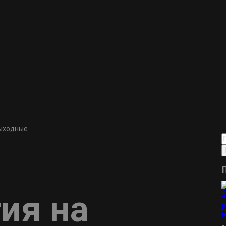
выходные
ия на
Р
Н