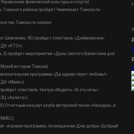
(Управление физической культуры и спорта)
с
во, Томского района пройдет Чемпионат Томска по
венство Томска по хоккею
З
 (ул. Шевченко, 45) пройдет спектакль «Дюймовочка»
(ДК «КТО»)
2
ина, 3) пройдет мероприятие «День святого Валентина для
(Музей истории Томска)
2
азвлекательная программа «Да здравствует любовь!»
(ДК «Маяк»)
 пройдет спектакль театра «Индиго» «В эту ночь»
(ЗЦ «Аэлита»)
45) Отчетный концерт клуба авторской песни «Находка», в
 (МИБС)
рной - игровая программа, посвященная Дню добра «Добрый