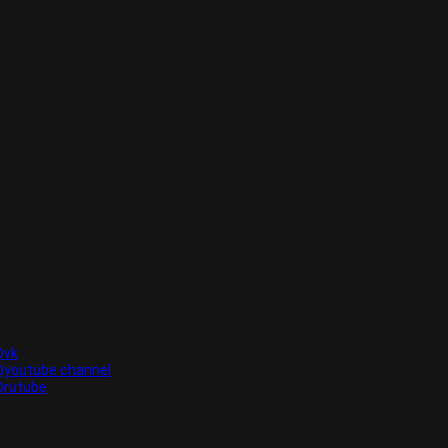
vk
youtube channel
rutube