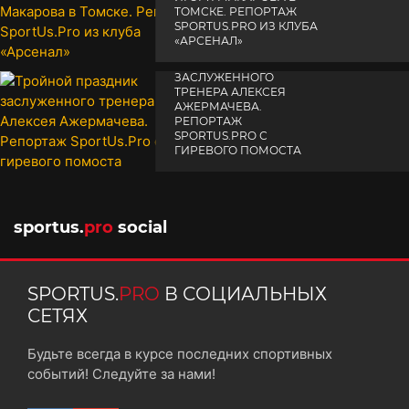
ТОМСКЕ. РЕПОРТАЖ
SPORTUS.PRO ИЗ КЛУБА
«АРСЕНАЛ»
ТРОЙНОЙ ПРАЗДНИК
14 апреля 2025
ЗАСЛУЖЕННОГО
ТРЕНЕРА АЛЕКСЕЯ
АЖЕРМАЧЕВА.
РЕПОРТАЖ
SPORTUS.PRO С
ГИРЕВОГО ПОМОСТА
10 октября 2025
sportus.
pro
social
SPORTUS.
PRO
В СОЦИАЛЬНЫХ
СЕТЯХ
Будьте всегда в курсе последних спортивных
событий! Следуйте за нами!