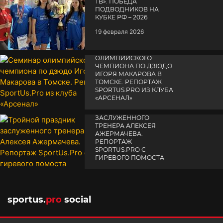
TВ». ПОБЕДА
ПОДВОДНИКОВ НА
КУБКЕ РФ – 2026
19 февраля 2026
СЕМИНАР
ОЛИМПИЙСКОГО
ЧЕМПИОНА ПО ДЗЮДО
ИГОРЯ МАКАРОВА В
ТОМСКЕ. РЕПОРТАЖ
SPORTUS.PRO ИЗ КЛУБА
«АРСЕНАЛ»
ТРОЙНОЙ ПРАЗДНИК
14 апреля 2025
ЗАСЛУЖЕННОГО
ТРЕНЕРА АЛЕКСЕЯ
АЖЕРМАЧЕВА.
РЕПОРТАЖ
SPORTUS.PRO С
ГИРЕВОГО ПОМОСТА
10 октября 2025
sportus.
pro
social