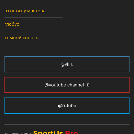
в гостях у мастера
глобус
томскiй спортъ
@vk
@youtube channel
@rutube
SportUs.
Pro