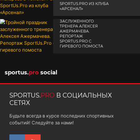
SPORTUS.PRO ИЗ КЛУБА
«АРСЕНАЛ»
ТРОЙНОЙ ПРАЗДНИК
14 апреля 2025
ЗАСЛУЖЕННОГО
ТРЕНЕРА АЛЕКСЕЯ
АЖЕРМАЧЕВА.
РЕПОРТАЖ
SPORTUS.PRO С
ГИРЕВОГО ПОМОСТА
10 октября 2025
sportus.
pro
social
SPORTUS.
PRO
В СОЦИАЛЬНЫХ
СЕТЯХ
Будьте всегда в курсе последних спортивных
событий! Следуйте за нами!