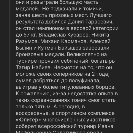
они и разыграли большую часть
медалей. Не подкачали и томичи,
заняв шесть призовых мест. Лучшего
результата добился Данил Тарасевич,
он стал чемпионом в весовой категории
до 57 кг. Владислав Кубарев, Никита
Разумов, Михаил Карманов, Алексей
Былин и Кутман Байышов завоевали
бронзовые медали. Великолепно на
турнире проявил себя юный богатырь
Тагир Набиев. Несмотря на то, что он
моложе своих соперников на 2 года,
сумел добраться до полуфинала,
выиграв у более титулованных борцов.
К сожалению, из-за недостатка опыта в
таких соревнованиях томич смог стать
только пятым. А сегодня, в
воскресенье, в спортивном комплексе
«Юпитер» многочисленных участников
соберет всероссийский турнир Ивана
Мефодьевича Селетникова среди