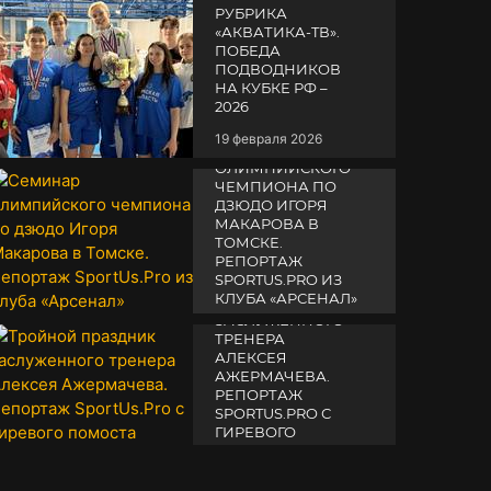
РУБРИКА
«АКВАТИКА-TВ».
ПОБЕДА
ПОДВОДНИКОВ
НА КУБКЕ РФ –
2026
19 февраля 2026
СЕМИНАР
ОЛИМПИЙСКОГО
ЧЕМПИОНА ПО
ДЗЮДО ИГОРЯ
МАКАРОВА В
ТОМСКЕ.
РЕПОРТАЖ
SPORTUS.PRO ИЗ
ТРОЙНОЙ
КЛУБА «АРСЕНАЛ»
ПРАЗДНИК
ЗАСЛУЖЕННОГО
14 апреля 2025
ТРЕНЕРА
АЛЕКСЕЯ
АЖЕРМАЧЕВА.
РЕПОРТАЖ
SPORTUS.PRO С
ГИРЕВОГО
ПОМОСТА
10 октября 2025