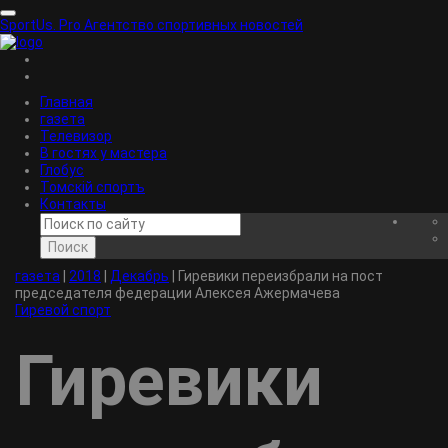
SportUs.
Pro
Агентство спортивных новостей
Главная
газета
Телевизор
В гостях у мастера
Глобус
Томскiй спортъ
Контакты
Поиск
газета
|
2018
|
Декабрь
|
Гиревики переизбрали на пост
председателя федерации Алексея Ажермачева
Гиревой спорт
Гиревики