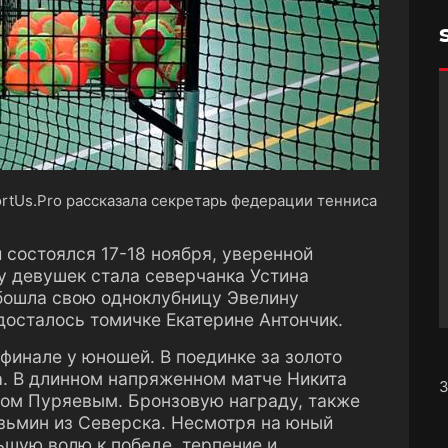
rtUs.Pro рассказала секретарь федерации тенниса
 состоялся 17-18 ноября, уверенной
у девушек стала северчанка Устина
бошла свою одноклубницу Эвелину
досталось томичке Екатерине Антончик.
финале у юношей. В поединке за золото
а. В длинном напряженном матче Никита
З
ом Пуряевым. Бронзовую награду, также
узьмин из Северска. Несмотря на юный
ьшую волю к победе, терпение и