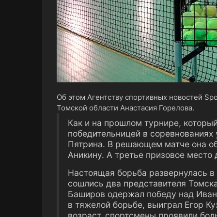
Об этом Агентству спортивных новостей Spo
Томской области Анастасия Горелова.
Как и на прошлом турнире, который
победительницей в соревнованиях 
Пятрина. В решающем матче она о
Аникину. А третье призовое место 
Настоящая борьба развернулась в 
сошлись два представителя Томск
Баширов одержал победу над Иван
в тяжелой борьбе, выиграл Егор К
возраст, спортсмены проявили бол