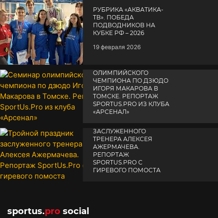
РУБРИКА «АКВАТИКА-
TВ». ПОБЕДА
ПОДВОДНИКОВ НА
КУБКЕ РФ – 2026
19 февраля 2026
СЕМИНАР
ОЛИМПИЙСКОГО
ЧЕМПИОНА ПО ДЗЮДО
ИГОРЯ МАКАРОВА В
ТОМСКЕ. РЕПОРТАЖ
SPORTUS.PRO ИЗ КЛУБА
«АРСЕНАЛ»
ТРОЙНОЙ ПРАЗДНИК
14 апреля 2025
ЗАСЛУЖЕННОГО
ТРЕНЕРА АЛЕКСЕЯ
АЖЕРМАЧЕВА.
РЕПОРТАЖ
SPORTUS.PRO С
ГИРЕВОГО ПОМОСТА
10 октября 2025
sportus.
pro
social