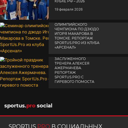
КУБКЕ РФ – 2026
19 февраля 2026
СЕМИНАР
ОЛИМПИЙСКОГО
ЧЕМПИОНА ПО ДЗЮДО
ИГОРЯ МАКАРОВА В
ТОМСКЕ. РЕПОРТАЖ
SPORTUS.PRO ИЗ КЛУБА
«АРСЕНАЛ»
ТРОЙНОЙ ПРАЗДНИК
14 апреля 2025
ЗАСЛУЖЕННОГО
ТРЕНЕРА АЛЕКСЕЯ
АЖЕРМАЧЕВА.
РЕПОРТАЖ
SPORTUS.PRO С
ГИРЕВОГО ПОМОСТА
10 октября 2025
sportus.
pro
social
SPORTUS.
PRO
В СОЦИАЛЬНЫХ