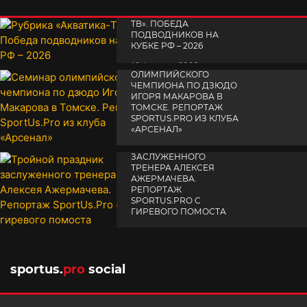
РУБРИКА «АКВАТИКА-
TВ». ПОБЕДА
ПОДВОДНИКОВ НА
КУБКЕ РФ – 2026
СЕМИНАР
19 февраля 2026
ОЛИМПИЙСКОГО
ЧЕМПИОНА ПО ДЗЮДО
ИГОРЯ МАКАРОВА В
ТОМСКЕ. РЕПОРТАЖ
SPORTUS.PRO ИЗ КЛУБА
«АРСЕНАЛ»
ТРОЙНОЙ ПРАЗДНИК
14 апреля 2025
ЗАСЛУЖЕННОГО
ТРЕНЕРА АЛЕКСЕЯ
АЖЕРМАЧЕВА.
РЕПОРТАЖ
SPORTUS.PRO С
ГИРЕВОГО ПОМОСТА
10 октября 2025
sportus.
pro
social