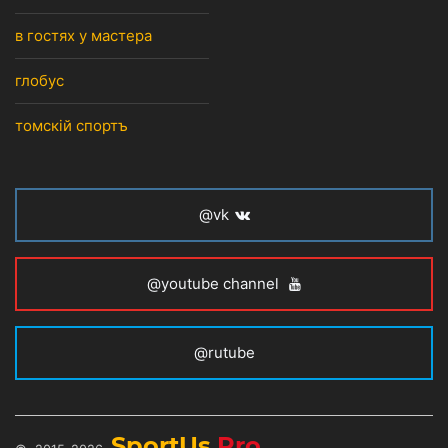
в гостях у мастера
глобус
томскiй спортъ
@vk
@youtube channel
@rutube
SportUs.
Pro