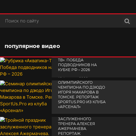
Поис
популярное видео
РУБРИКА «АКВАТИКА-
TВ». ПОБЕДА
ПОДВОДНИКОВ НА
КУБКЕ РФ – 2026
СЕМИНАР
19 февраля 2026
ОЛИМПИЙСКОГО
ЧЕМПИОНА ПО ДЗЮДО
ИГОРЯ МАКАРОВА В
ТОМСКЕ. РЕПОРТАЖ
SPORTUS.PRO ИЗ КЛУБА
«АРСЕНАЛ»
ТРОЙНОЙ ПРАЗДНИК
14 апреля 2025
ЗАСЛУЖЕННОГО
ТРЕНЕРА АЛЕКСЕЯ
АЖЕРМАЧЕВА.
РЕПОРТАЖ