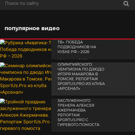
Поис
популярное видео
РУБРИКА «АКВАТИКА-
TВ». ПОБЕДА
ПОДВОДНИКОВ НА
КУБКЕ РФ – 2026
СЕМИНАР
19 февраля 2026
ОЛИМПИЙСКОГО
ЧЕМПИОНА ПО ДЗЮДО
ИГОРЯ МАКАРОВА В
ТОМСКЕ. РЕПОРТАЖ
SPORTUS.PRO ИЗ КЛУБА
«АРСЕНАЛ»
ТРОЙНОЙ ПРАЗДНИК
14 апреля 2025
ЗАСЛУЖЕННОГО
ТРЕНЕРА АЛЕКСЕЯ
АЖЕРМАЧЕВА.
РЕПОРТАЖ
SPORTUS.PRO С
ГИРЕВОГО ПОМОСТА
10 октября 2025