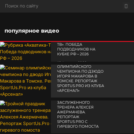
Пои
популярное видео
РУБРИКА «АКВАТИКА-
TВ». ПОБЕДА
ПОДВОДНИКОВ НА
КУБКЕ РФ – 2026
СЕМИНАР
19 февраля 2026
ОЛИМПИЙСКОГО
ЧЕМПИОНА ПО ДЗЮДО
ИГОРЯ МАКАРОВА В
ТОМСКЕ. РЕПОРТАЖ
SPORTUS.PRO ИЗ КЛУБА
«АРСЕНАЛ»
ТРОЙНОЙ ПРАЗДНИК
14 апреля 2025
ЗАСЛУЖЕННОГО
ТРЕНЕРА АЛЕКСЕЯ
АЖЕРМАЧЕВА.
РЕПОРТАЖ
SPORTUS.PRO С
ГИРЕВОГО ПОМОСТА