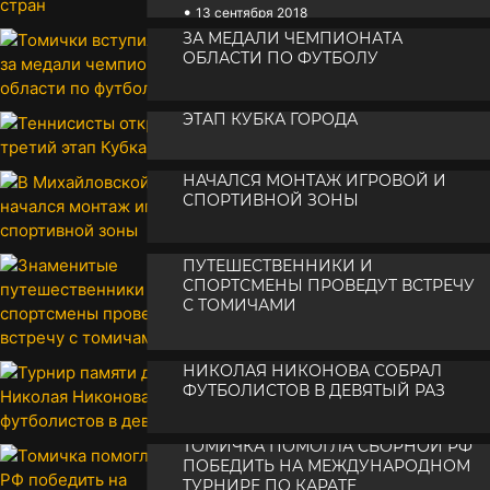
•
13 сентября 2018
ТОМИЧКИ ВСТУПИЛИ В БОРЬБУ
ЗА МЕДАЛИ ЧЕМПИОНАТА
ОБЛАСТИ ПО ФУТБОЛУ
ТЕННИСИСТЫ ОТКРЫЛИ ТРЕТИЙ
•
12 сентября 2018
ЭТАП КУБКА ГОРОДА
В МИХАЙЛОВСКОЙ РОЩЕ
•
11 сентября 2018
НАЧАЛСЯ МОНТАЖ ИГРОВОЙ И
СПОРТИВНОЙ ЗОНЫ
ЗНАМЕНИТЫЕ
•
11 сентября 2018
ПУТЕШЕСТВЕННИКИ И
СПОРТСМЕНЫ ПРОВЕДУТ ВСТРЕЧУ
С ТОМИЧАМИ
ТУРНИР ПАМЯТИ ДОКТОРА
•
11 сентября 2018
НИКОЛАЯ НИКОНОВА СОБРАЛ
ФУТБОЛИСТОВ В ДЕВЯТЫЙ РАЗ
•
10 сентября 2018
ТОМИЧКА ПОМОГЛА СБОРНОЙ РФ
ПОБЕДИТЬ НА МЕЖДУНАРОДНОМ
ТУРНИРЕ ПО КАРАТЕ