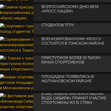
ТОМИЧИ ПРИСОЕДИНЯТСЯ К
•
14 сентября 2018
ВСЕРОССИЙСКОМУ ДНЮ БЕГА
«КРОСС НАЦИИ»
СПОРТИВНО-ТУРИСТСКИЙ ПОХОД
•
14 сентября 2018
СТУДЕНТОВ ТГПУ
СОРЕВНОВАНИЯ ПО
•
13 сентября 2018
ВОЕНИЗИРОВАННОМУ КРОССУ
СОСТОЯТСЯ В ТОМСКОМ РАЙОНЕ
В ТОМСКЕ К ТРЕНИРОВКАМ
•
13 сентября 2018
ПРИСТУПИЛИ БОЛЕЕ 10 ТЫСЯЧ
ЮНЫХ СПОРТСМЕНОВ
НОВЫЕ СПОРТИВНЫЕ И ДЕТСКИЕ
•
13 сентября 2018
ПЛОЩАДКИ ПОЯВИЛИСЬ В
МОЛЧАНОВСКОМ РАЙОНЕ
•
13 сентября 2018
В ФЕСТИВАЛЕ РАФТИНГА «БЕЛАЯ
ВОДА СИБИРИ» ПРИМУТ УЧАСТИЕ
СПОРТСМЕНЫ ИЗ 15 СТРАН