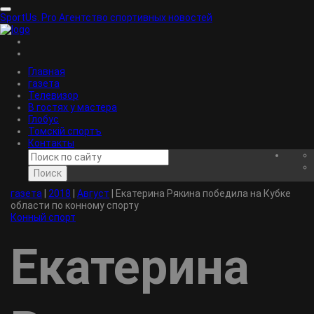
SportUs.
Pro
Агентство спортивных новостей
Главная
газета
Телевизор
В гостях у мастера
Глобус
Томскiй спортъ
Контакты
Поиск
газета
|
2018
|
Август
|
Екатерина Рякина победила на Кубке
области по конному спорту
Конный спорт
Екатерина